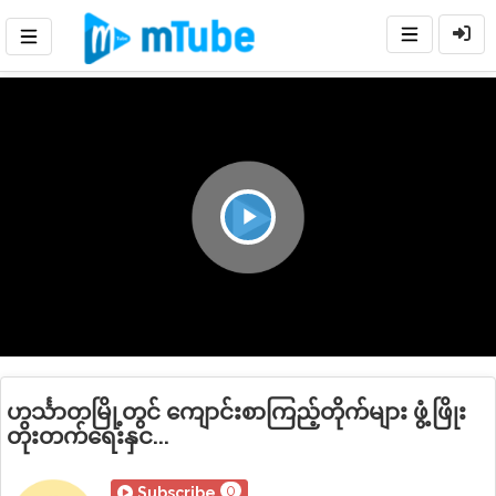
Play
Video
ဟင်္သာတမြို့တွင် ကျောင်းစာကြည့်တိုက်များ ဖွံ့ဖြိုး
တိုးတက်ရေးနှင...
0
Subscribe