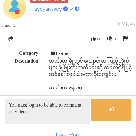
ayeyarwady
0
Views
1 month
0
0
Category:
Home
Description:
ဟင်္သာတမြို့တွင် ကျောင်းစာကြည့်တိုက်
များ ဖွံ့ဖြိုးတိုးတက်ရေးနှင့် စာဖတ်ရှိန်မြှင့်
တင်ရေး လူငယ်စကားဝိုင်းကျင်းပ
ဟင်္သာတ ဇွန် ၁၇
Load More