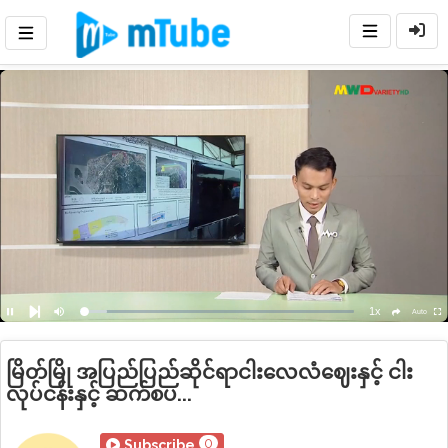
1x
Loaded
:
Auto
Pause
Mute
Playback
Ful
social
Next
Rate
9.76%
မြိတ်မြို အပြည်ပြည်ဆိုင်ရာငါးလေလံဈေးနှင့် ငါး
လုပ်ငန်းနှင့် ဆက်စပ...
0
Subscribe