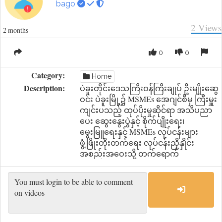
bago
2
Views
2 months
0
0
Category:
Home
Description:
ပဲခူးတိုင်းဒေသကြီးဝန်ကြီးချုပ် ဦးမျိုးဆွေ
ဝင်း ပဲခူးမြို့၌ MSMEs အေဂျင်စီမှ ကြီးမှူး
ကျင်းပသည့် ထုပ်ပိုးမှုဆိုင်ရာ အသိပညာ
ပေး ဆွေးနွေးပွဲနှင့် စိုက်ပျိုးရေး၊
မွေးမြူရေးနှင့် MSMEs လုပ်ငန်းများ
ဖွံ့ဖြိုးတိုးတက်ရေး လုပ်ငန်းညှိနှိုင်း
အစည်းအဝေးသို့ တက်ရောက်