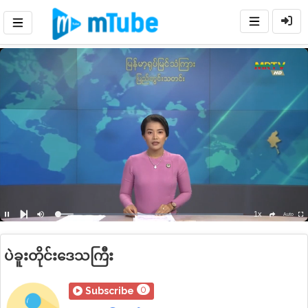
1x
Loaded
:
Auto
Pause
Mute
Playback
Ful
social
Next
Rate
9.80%
ပဲခူးတိုင်းဒေသကြီး
0
Subscribe