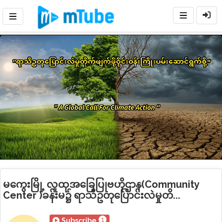
Loaded
:
Mute
Playback
Rate
25.17%
မကွေးမြို့ လူထုအခြေပြုဗဟိုဌာန(Community
Center )ခန်းမ၌ ရာသီဥတုပြောင်းလဲမှုတိ...
1
Subscribe