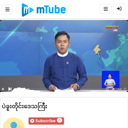
1x
Loaded
:
Auto
Pause
Mute
Playback
Ful
social
Next
Rate
8.68%
ပဲခူးတိုင်းဒေသကြီး
0
Subscribe