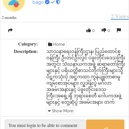
bago
2
Views
2 months
0
0
Category:
Home
Description:
သာသနာရေးဝန်ကြီးဌာန၊ ပြည်ထောင်စု
ဝန်ကြီး ဦးတင်ဦးလွင် ပဲခူးတိုင်းဒေသကြီး
အတွင်း သံဃနာယကအဖွဲ့ ဆရာတော်ကြီး
များနှင့် ပရိယတ္တိစာသင်တိုက်ကြီးများသို့
ပိဋကသုံးပုံ အဋ္ဌကထာ ကွန်ပျူတာစာမူ
ကျမ်းစာအုပ်များ လှူဒါန်းပွဲ မင်္ဂလာ
အခမ်းအနားနှင့် ပဲခူးတိုင်းဒေသ
ကြီး(အရှေ့)ရှိ ဘုရားစေတီ ဂေါပကအဖွဲ့
များနှင့် တွေ့ဆုံပွဲ အခမ်းအနား တက်
ရောက်
Show More