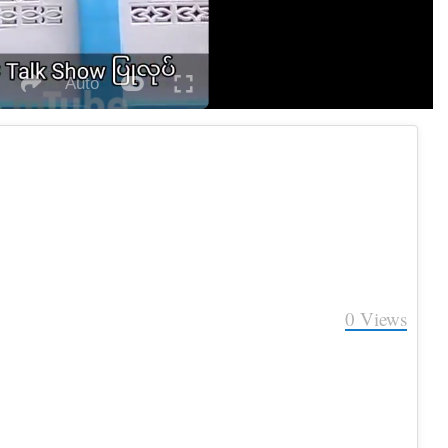
Auto
Fullscreen
itch
social
autoplay
eater
ode
0
Views