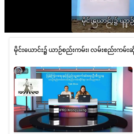
Seek
Seek
Pau
Loop
back
forward
10
30
seconds
seconds
မိုင်းယောင်း၌ ယာဉ်စည်းကမ်း၊ လမ်းစည်းကမ်းဆ
0:04:46