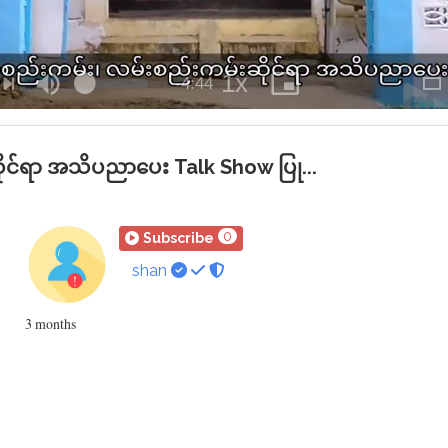
1x
Remaining
-
4:44
Loaded
:
se
Mute
Playback
Picture-
Sw
Next
Rate
in-
to
2.09%
Picture
Th
Time
M
ိုင်ရာ အသိပညာပေး Talk Show ပြု...
mtube
0
Subscribe
shan
3 months