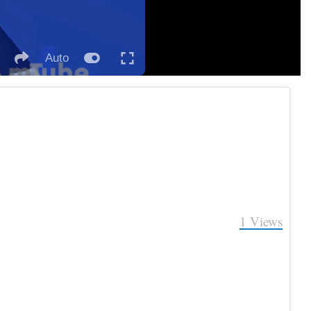
Auto
Fullscreen
itch
social
autoplay
eater
ode
1
Views