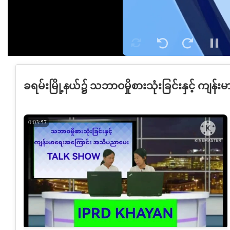
Seek
Seek
Pau
Loop
back
forward
10
30
seconds
seconds
ခရမ်းမြို့နယ်၌ သဘာဝမှိုစားသုံးခြင်းနှင့် ကျန
0:03:57