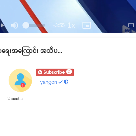
1x
Remaining
-
3:55
Loaded
:
se
Mute
Playback
Picture-
Sw
Next
Rate
in-
to
2.53%
Picture
Th
Time
M
်းမာရေးအကြောင်း အသိပ...
mtube
0
Subscribe
yangon
2 months