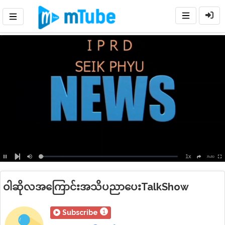
1x
Loaded
:
Auto
Pause
Mute
Playback
Ful
social
Next
Rate
2.56%
ဝါဆိုလအကြောင်းအသိပညာပေးTalkShow
1
Subscribe