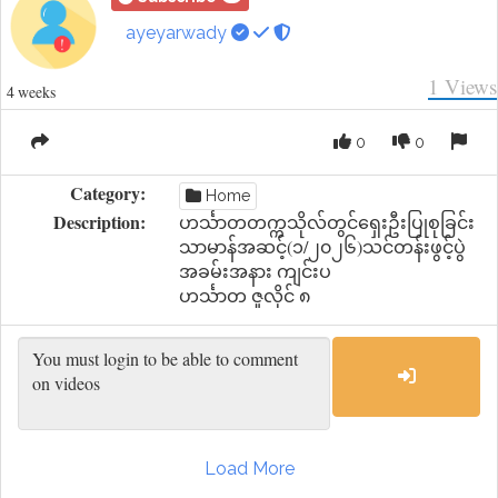
ayeyarwady
1
Views
4 weeks
0
0
Category:
Home
Description:
ဟင်္သာတတက္ကသိုလ်တွင်ရှေးဦးပြုစုခြင်း
သာမာန်အဆင့်(၁/၂၀၂၆)သင်တန်းဖွင့်ပွဲ
အခမ်းအနား ကျင်းပ
ဟင်္သာတ ဇူလိုင် ၈
Load More