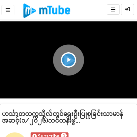
Play
Video
ဟင်္သာတတက္ကသိုလ်တွင်ရှေးဦးပြုစုခြင်းသာမာန်
အဆင့်(၁/၂၀၂၆)သင်တန်းဖွ...
0
Subscribe