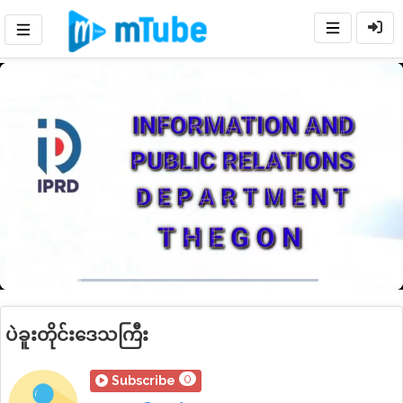
1x
Loaded
:
Auto
Pause
Mute
Playback
Ful
social
Next
Rate
3.74%
ပဲခူးတိုင်းဒေသကြီး
0
Subscribe