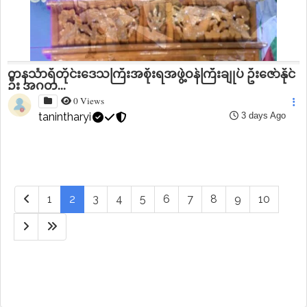
တနင်္သာရီတိုင်းဒေသကြီးအစိုးရအဖွဲ့ဝန်ကြီးချုပ် ဦးဇော်နိုင်
ဦး အဂတ...
0 Views
tanintharyi
3 days Ago
(current)
1
2
3
4
5
6
7
8
9
10