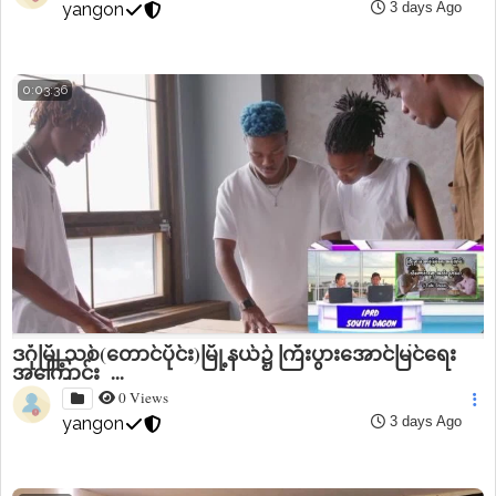
yangon
3 days Ago
0:03:36
ဒဂုံမြို့သစ်(တောင်ပိုင်း)မြို့နယ်၌ ကြီးပွားအောင်မြင်ရေး
အကြောင်း ...
0 Views
yangon
3 days Ago