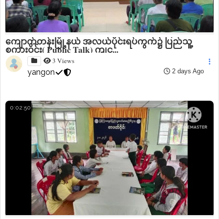
ကျောက်တန်းမြို့နယ် အလယ်ပိုင်းရပ်ကွက်၌ ပြည်သူ့
စကားဝိုင်း( Public Talk) ကျင...
3 Views
yangon
2 days Ago
0:02:50