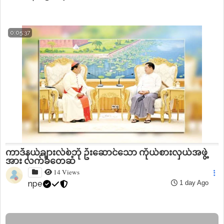
0:05:37
ကာဒီနယ်ချားလ်စ်ဘို ဦးဆောင်သော ကိုယ်စားလှယ်အဖွဲ့
အား လက်ခံတွေ့ဆုံ
14 Views
npe
1 day Ago