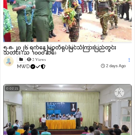
၅-၈-၂၀၂၆ ရက်နေ့ မြဝတီရုပ်မြင်သံကြားပြည်တွင်း
သတင်း (ည ၂၀၀၀ နာရီ)
2 Views
MWD
2 days Ago
0:02:21