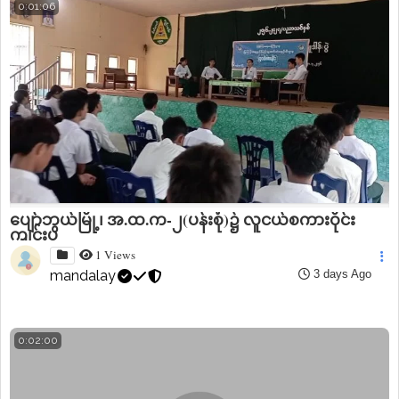
0:01:06
ပျော်ဘွယ်မြို့၊ အ.ထ.က-၂(ပန်းစုံ)၌ လူငယ်စကားဝိုင်း
ကျင်းပ
1 Views
mandalay
3 days Ago
0:02:00