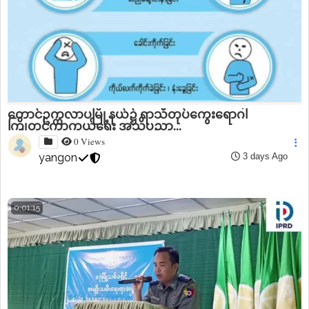
တောင်ဥက္ကလာပမြို့နယ်၌ ရာသီတုပ်ကွေးရောဂါ
ကြိုတင်ကာကွယ်ရေး အသိပညာ‌...
0 Views
yangon
3 days Ago
0:01:15