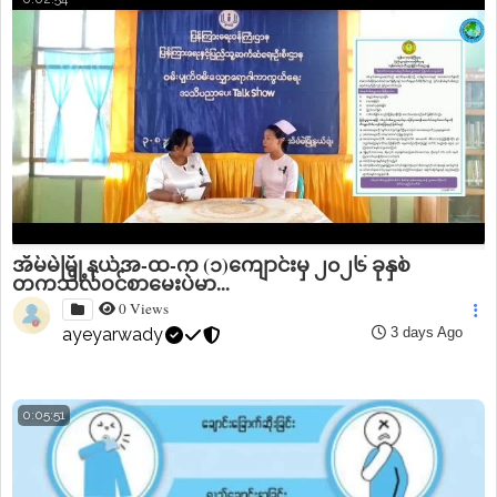
အိမ်မဲမြို့နယ်အ-ထ-က (၁)ကျောင်းမှ ၂၀၂၆ ခုနှစ်
တက္ကသိုလ်ဝင်စာမေးပွဲမှာ...
0 Views
ayeyarwady
3 days Ago
0:05:51