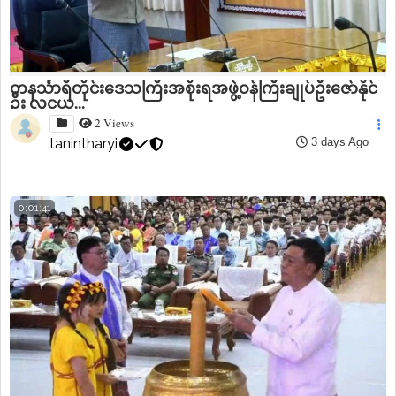
တနင်္သာရီတိုင်းဒေသကြီးအစိုးရအဖွဲ့ဝန်ကြီးချုပ်ဦးဇော်နိုင်
ဦး လူငယ...
2 Views
tanintharyi
3 days Ago
0:01:41