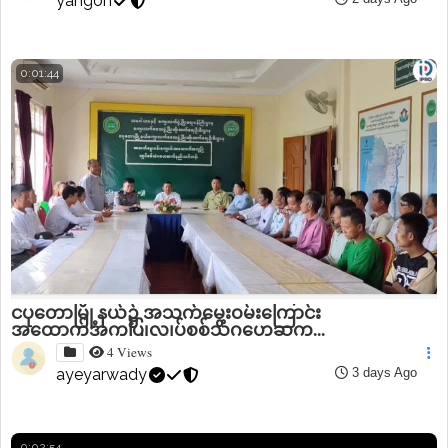
yangon
0:01:44
ငပုတောမြို့နယ်၌ အသက်မွေးဝမ်းကြောင်း
အထောက်အကူပြုလျှပ်စစ်သံဂဟေဆက...
4 Views
ayeyarwady
3 days Ago
0:02:54