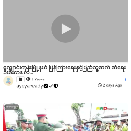
ကျောင်းကုန်းမြို့နယ် ပြန်ကြားရေးနှင့်ပြည်သူ့ဆက် ဆံ‌ရေး
ဦးစီးဌာန လ...
1 Views
ayeyarwady
2 days Ago
0:28:57