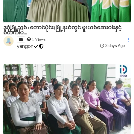
ဒဂုံမြို့သစ် (တောင်ပိုင်း)မြို့နယ်တွင် မူးယစ်ဆေးဝါးနှင့်
စိတ်ကိုပြ...
1 Views
yangon
3 days Ago
0:01:21