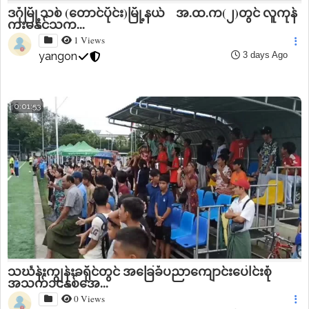
ဒဂုံမြို့သစ် (တောင်ပိုင်း)မြို့နယ် အ.ထ.က(၂)တွင် လူကုန်
ကူးမှုနှင့်သက...
1 Views
yangon
3 days Ago
0:01:53
သင်္ဃန်းကျွန်းခရိုင်တွင် အခြေခံပညာကျောင်းပေါင်းစုံ
အသက်၁၄နှစ်အေ...
0 Views