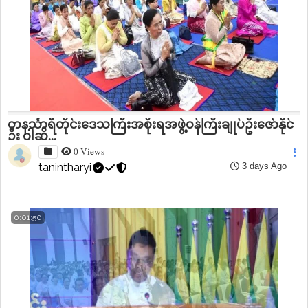
တနင်္သာရီတိုင်းဒေသကြီးအစိုးရအဖွဲ့ဝန်ကြီးချုပ်ဦးဇော်နိုင်
ဦး ဝါဆိ...
0 Views
tanintharyi
3 days Ago
0:01:50