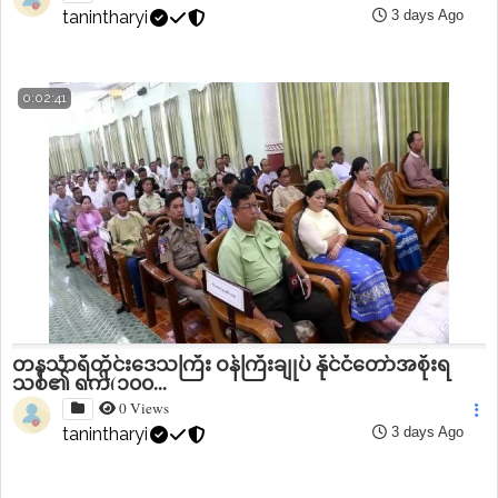
tanintharyi
3 days Ago
0:02:41
တနင်္သာရီတိုင်းဒေသကြီး ဝန်ကြီးချုပ် နိုင်ငံတော်အစိုးရ
သစ်၏ ရက်(၁၀၀...
0 Views
tanintharyi
3 days Ago