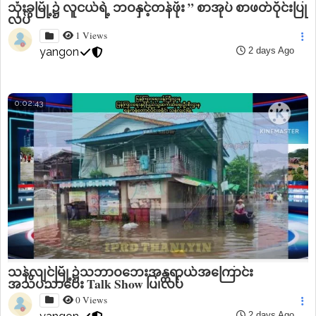
သုံးခွမြို့၌ လူငယ်ရဲ့ ဘဝနှင့်တန်ဖိုး ” စာအုပ် စာဖတ်ဝိုင်းပြု
လုပ်
1 Views
yangon
2 days Ago
0:02:43
သန်လျင်မြို့၌သဘာဝဘေးအန္တရာယ်အကြောင်း
အသိပညာပေး Talk Show ပြုလုပ်
0 Views
2 days Ago