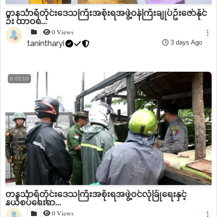
တနင်္သာရီတိုင်းဒေသကြီးအစိုးရအဖွဲ့ဝန်ကြီးချုပ်ဦးဇော်နိုင်
ဦး ထာဝရ...
0 Views
tanintharyi
3 days Ago
0:01:10
တနင်္သာရီတိုင်းဒေသကြီးအစိုးရအဖွဲ့ဝင်လုံခြုံရေးနှင့်
နယ်စပ်ရေးရာ...
0 Views