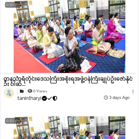
0:02:03
တနင်္သာရီတိုင်းဒေသကြီးအစိုးရအဖွဲ့ဝန်ကြီးချုပ်ဦးဇော်နိုင်
ဦး ဝါဆိ...
0 Views
tanintharyi
3 days Ago
0:02:03