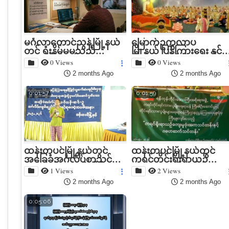
မင်္ဂလာတောင်ညွန့်မြို့နယ်
‌မြောက်ဥက္ကလာပ
တွင် ရှုံးနိမ့်မှုမှသည်
မြို့နယ် ပြန်ကြားရေး နှင့်
အောင်မြင်မှုဆီသ...
ပြည်သူ့ဆက်ဆံရေး
0 Views
0 Views
ဦးစီးဌာန...
2 months Ago
2 months Ago
0:01:57
0:01:59
ထန်းတပင်မြို့နယ်တွင်
ထန်းတပင်မြို့နယ်တွင်
အခြေခံအင်္ဂလိပ်စာသင်
ကရင်တိုင်းရိုးရာယဥ်ကျေ
တန်းဆင်းပွဲ၊ အင်္ဂလိပ်စ...
မှုဒုံးအကသင်တန်းနှင...
1 Views
2 Views
2 months Ago
2 months Ago
0:05:06