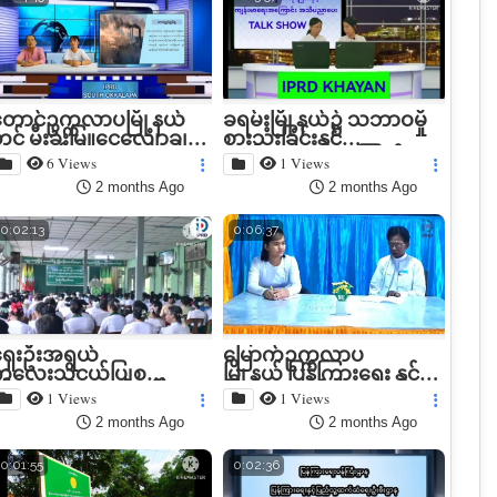
ောင်ဥက္ကလာပမြို့နယ်
ခရမ်းမြို့နယ်၌ သဘာဝမှို
ွင် မီးခိုးမြူငွေ့လျော့ချ
စားသုံးခြင်းနှင့်
ရေး အသိပညာပေး Talk
ကျန်းမာရေးအကြောင်း
6 Views
1 Views
how ပ...
အသိပ...
2 months Ago
2 months Ago
0:02:13
0:06:37
ှေးဦးအရွယ်
မြောက်ဥက္ကလာပ
ကလေးသူငယ်ပြုစု
မြို့နယ် ပြန်ကြားရေး နှင့်
ျိုးထောင်ရေးနှင့် ဖွံဖြိုး
ပြည်သူ့ဆက်ဆံရေး
1 Views
1 Views
ေးဆိုင်ရ...
ဦးစီးဌာနတ...
2 months Ago
2 months Ago
0:01:55
0:02:36