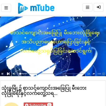
1x
Loaded
:
Auto
Pause
Mute
Playback
Ful
social
Next
Rate
11.98%
သုံးခွမြို့၌ စာသင်ကျောင်းအခြေပြု မီးဘေး
လုံခြုံရေးနှင့်လက်တွေ့သရ...
0
Subscribe