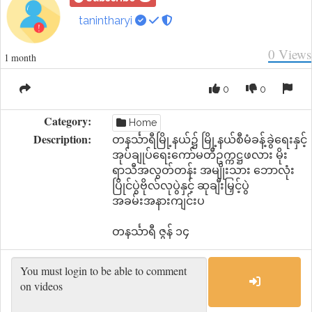
tanintharyi
0
Views
1 month
0
0
Category:
Home
Description:
တနင်္သာရီမြို့နယ်၌ မြို့နယ်စီမံခန့်ခွဲရေးနှင့်
အုပ်ချုပ်ရေးကော်မတီဥက္ကဋ္ဌဖလား မိုး
ရာသီအလွတ်တန်း အမျိုးသား ဘောလုံး
ပြိုင်ပွဲဗိုလ်လုပွဲနှင့် ဆုချီးမြှင့်ပွဲ
အခမ်းအနားကျင်းပ
တနင်္သာရီ ဇွန် ၁၄