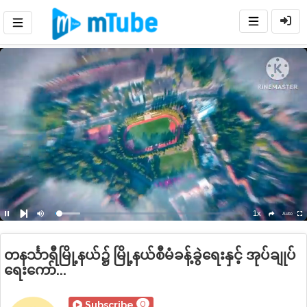
1x
Loaded
:
Auto
Pause
Mute
Playback
Ful
social
Next
Rate
13.37%
တနင်္သာရီမြို့နယ်၌ မြို့နယ်စီမံခန့်ခွဲရေးနှင့် အုပ်ချုပ်
ရေးကော်...
0
Subscribe