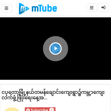
Play
Video
ငပုတောမြို့နယ်တမန်ချောင်းကျေးရွာ၌ကမ္ဘ့ာကျေး
လက်ဖွံ့ဖြိုးရေးနေ့အ...
0
Subscribe