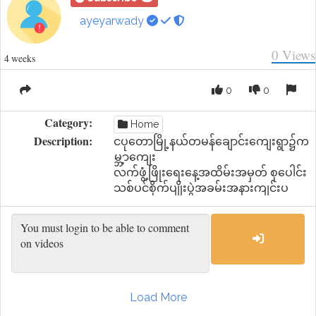
ayeyarwady
0
Views
4 weeks
0
0
Category:
Home
Description:
ငပုတောမြို့နယ်တမန်ချောင်းကျေးရွာ၌က
မ္ဘ့ာကျေး
လက်ဖွံ့ဖြိုးရေးနေ့အထိမ်းအမှတ် စုပေါင်း
သစ်ပင်စိုက်ပျိုးပွဲအခမ်းအနားကျင်းပ
Load More